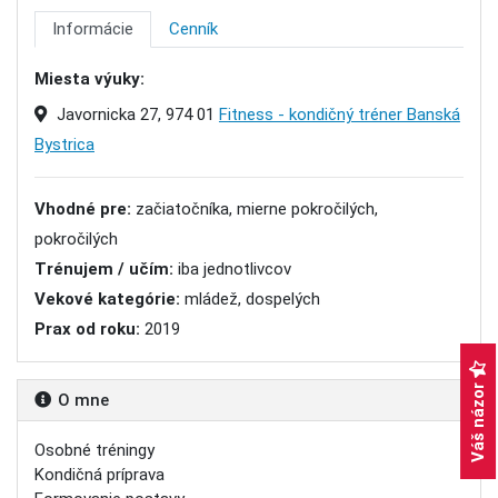
Informácie
Cenník
Miesta výuky:
Javornicka 27, 974 01
Fitness - kondičný tréner Banská
Bystrica
Vhodné pre:
začiatočníka, mierne pokročilých,
pokročilých
Trénujem / učím:
iba jednotlivcov
Vekové kategórie:
mládež, dospelých
Prax od roku:
2019
Váš názor
O mne
Osobné tréningy
Kondičná príprava