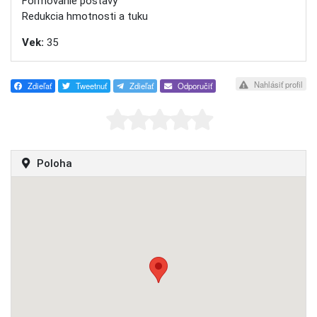
Formovanie postavy
Redukcia hmotnosti a tuku
Vek:
35
Nahlásiť profil
Zdieľať
Tweetnuť
Zdieľať
Odporučiť
Poloha