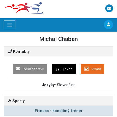
Michal Chaban
Kontakty
Poslať správu
QR kód
VCard
Jazyky:
Slovenčina
Športy
Fitness - kondičný tréner