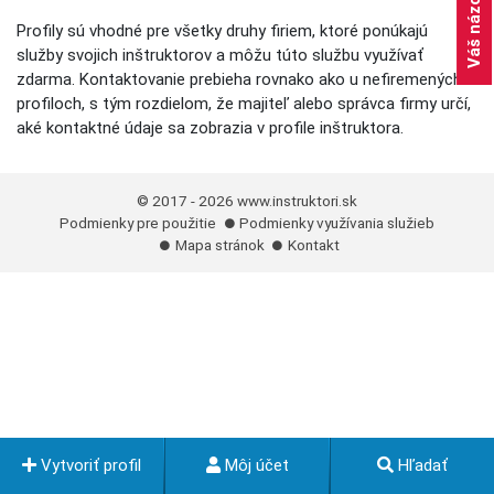
Váš názor
Profily sú vhodné pre všetky druhy firiem, ktoré ponúkajú
služby svojich inštruktorov a môžu túto službu využívať
zdarma. Kontaktovanie prebieha rovnako ako u nefiremených
profiloch, s tým rozdielom, že majiteľ alebo správca firmy určí,
aké kontaktné údaje sa zobrazia v profile inštruktora.
© 2017 - 2026
www.instruktori.sk
Podmienky pre použitie
Podmienky využívania služieb
Mapa stránok
Kontakt
Vytvoriť profil
Môj účet
Hľadať