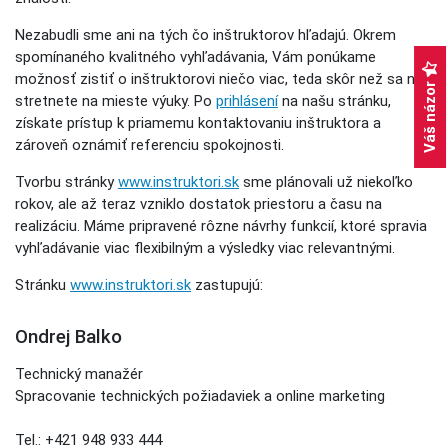
Nezabudli sme ani na tých čo inštruktorov hľadajú. Okrem
spomínaného kvalitného vyhľadávania, Vám ponúkame
možnosť zistiť o inštruktorovi niečo viac, teda skôr než sa ním
Váš názor
stretnete na mieste výuky. Po
prihlásení
na našu stránku,
získate prístup k priamemu kontaktovaniu inštruktora a
zároveň oznámiť referenciu spokojnosti.
Tvorbu stránky
www.instruktori.sk
sme plánovali už niekoľko
rokov, ale až teraz vzniklo dostatok priestoru a času na
realizáciu. Máme pripravené rôzne návrhy funkcií, ktoré spravia
vyhľadávanie viac flexibilným a výsledky viac relevantnými.
Stránku
www.instruktori.sk
zastupujú:
Ondrej Balko
Technický manažér
Spracovanie technických požiadaviek a online marketing
Tel.: +421 948 933 444