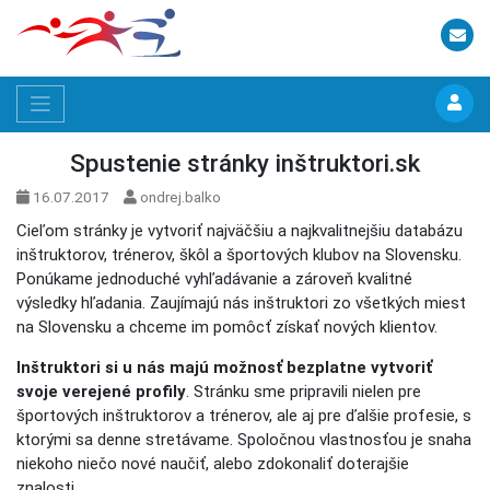
Spustenie stránky inštruktori.sk
16.07.2017
ondrej.balko
Cieľom stránky je vytvoriť najväčšiu a najkvalitnejšiu databázu
inštruktorov, trénerov, škôl a športových klubov na Slovensku.
Ponúkame jednoduché vyhľadávanie a zároveň kvalitné
výsledky hľadania. Zaujímajú nás inštruktori zo všetkých miest
na Slovensku a chceme im pomôcť získať nových klientov.
Inštruktori si u nás majú možnosť bezplatne vytvoriť
svoje verejené profily
. Stránku sme pripravili nielen pre
športových inštruktorov a trénerov, ale aj pre ďalšie profesie, s
ktorými sa denne stretávame. Spoločnou vlastnosťou je snaha
niekoho niečo nové naučiť, alebo zdokonaliť doterajšie
znalosti.