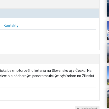
Kontakty
Kolíska bezmotorového lietania na Slovensku aj v Česku. Na
. Miesto s nádherným panoramatickým výhľadom na Žilinskú
Nahlásiť profil