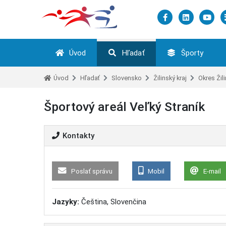
Úvod
Hľadať
Športy
Úvod
Hľadať
Slovensko
Žilinský kraj
Okres Žil
Športový areál Veľký Straník
Kontakty
Poslať správu
Mobil
E-mail
Jazyky:
Čeština, Slovenčina