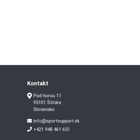
Kontakt
Pod horou 11
95101 Štitáre
Slovensko
info@sportsupport.sk
+421 948 461 651