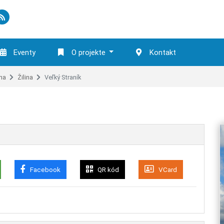
Eventy
O projekte
Kontakt
ina
Žilina
Veľký Straník
Facebook
QR kód
VCard