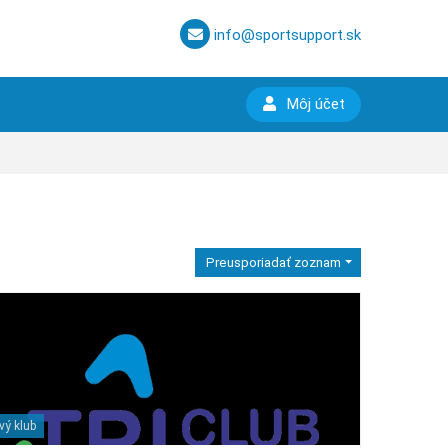
info@sportsupport.sk
Môj účet
Preusporiadať zoznam
vý klub