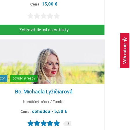
15,00 €
Cena:
Zobraziť detail a kontakty
Váš názor
ktor
covid-19 ready
Bc. Michaela Lyžičiarová
Kondičný tréner
Zumba
dohodou - 5,50 €
Cena:
3