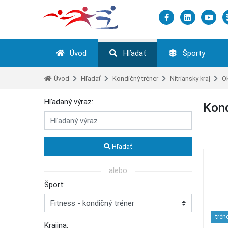
Úvod
Hľadať
Športy
Úvod
Hľadať
Kondičný tréner
Nitriansky kraj
Ok
Hľadaný výraz:
Kond
Hľadať
alebo
Šport:
trén
Krajina: