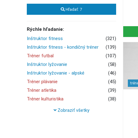
Hľadať:
7
Rýchle hľadanie:
Inštruktor fitness
(321)
Inštruktor fitness - kondičný tréner
(139)
Tréner futbal
(107)
Inštruktor lyžovanie
(58)
Inštruktor lyžovanie - alpské
(46)
Tréner plávanie
(45)
trén
Tréner atletika
(39)
Tréner kulturistika
(38)
Inštruktor fitness - workout
(37)
Zobraziť všetky
Inštruktor snowboarding
(33)
Inštruktor joga
(32)
Tréner atletika - beh
(25)