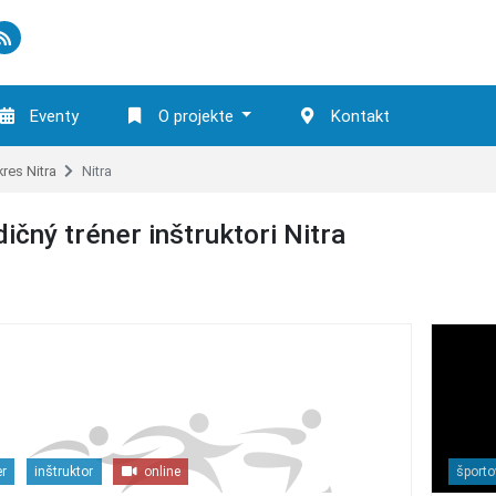
Eventy
O projekte
Kontakt
res Nitra
Nitra
ičný tréner inštruktori Nitra
er
inštruktor
online
športo