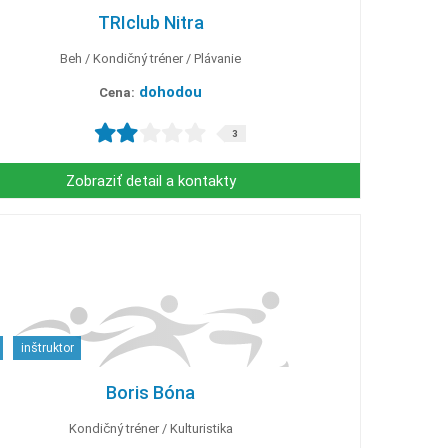
TRIclub Nitra
Beh
Kondičný tréner
Plávanie
dohodou
Cena:
3
Zobraziť detail a kontakty
inštruktor
Boris Bóna
Kondičný tréner
Kulturistika