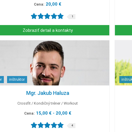
20,00 €
Cena:
1
Zobraziť detail a kontakty
er
inštruktor
inštru
Mgr. Jakub Haluza
Crossfit
Kondičný tréner
Workout
15,00 € - 20,00 €
Cena:
4