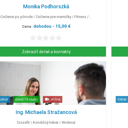
Monika Podhorszká
Cvičenie po pôrode
Cvičenie pre mamičky
Fitness
...
dohodou - 15,00 €
Cena:
Zobraziť detail a kontakty
ruktor
covid-19 ready
online
tréner
Ing. Michaela Stražancová
Crossfit
Kondičný tréner
Workout