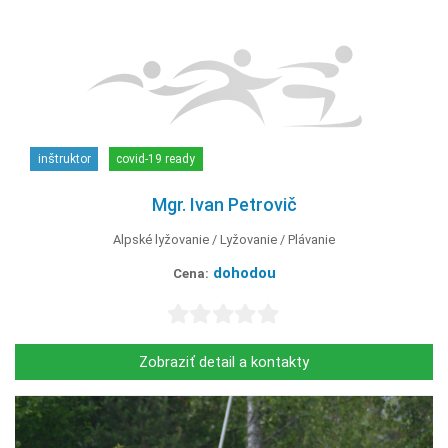
inštruktor
covid-19 ready
Mgr. Ivan Petrovič
Alpské lyžovanie
Lyžovanie
Plávanie
dohodou
Cena:
Zobraziť detail a kontakty