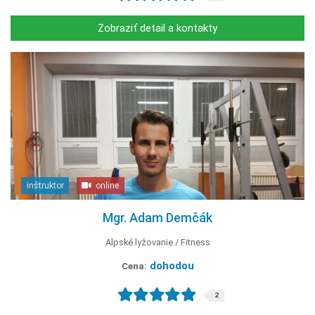
Zobraziť detail a kontakty
inštruktor
online
Mgr. Adam Demčák
Alpské lyžovanie
Fitness
dohodou
Cena:
2