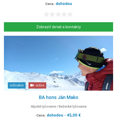
dohodou
Cena:
Zobraziť detail a kontakty
inštruktor
online
BA hons Ján Mako
Alpské lyžovanie
Bežecké lyžovanie
dohodou - 45,00 €
Cena: