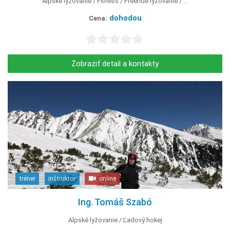
Alpské lyžovanie
Fitness
Freeride lyžovanie
...
dohodou
Cena:
Zobraziť detail a kontakty
tréner
inštruktor
online
Ing. Tomáš Szabó
Alpské lyžovanie
Ľadový hokej