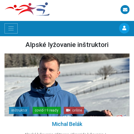
Alpské lyžovanie inštruktori
inštruktor
covid-19 ready
online
Michal Belák