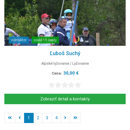
inštruktor
covid-19 ready
Ľuboš Suchý
Alpské lyžovanie
Lyžovanie
30,00 €
Cena:
Zobraziť detail a kontakty
1
2
3
4