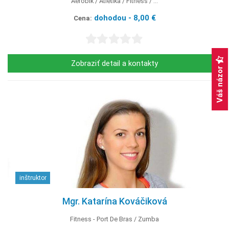
Aerobik
Atletika
Fitness
...
dohodou - 8,00 €
Cena:
Zobraziť detail a kontakty
Váš názor
inštruktor
Mgr. Katarína Kováčiková
Fitness - Port De Bras
Zumba