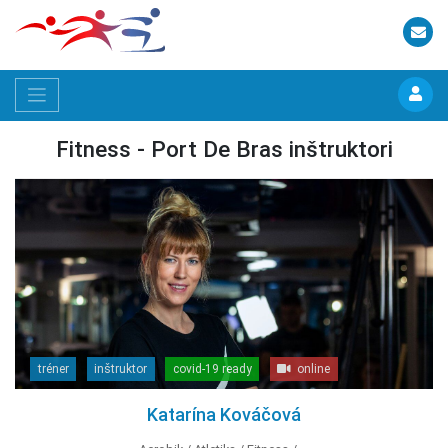
Fitness - Port De Bras inštruktori
tréner
inštruktor
covid-19 ready
online
Katarína Kováčová