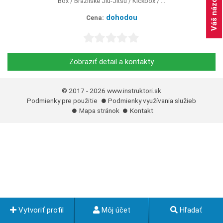
Váš názor
Box
Brazilské Jiu-Jitsu
Kickbox
...
dohodou
Cena:
Zobraziť detail a kontakty
© 2017 - 2026
www.instruktori.sk
Podmienky pre použitie
Podmienky využívania služieb
Mapa stránok
Kontakt
Vytvoriť profil
Môj účet
Hľadať