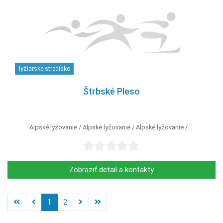
lyžiarske stredisko
Štrbské Pleso
Alpské lyžovanie
Alpské lyžovanie
Alpské lyžovanie
...
Zobraziť detail a kontakty
1
2