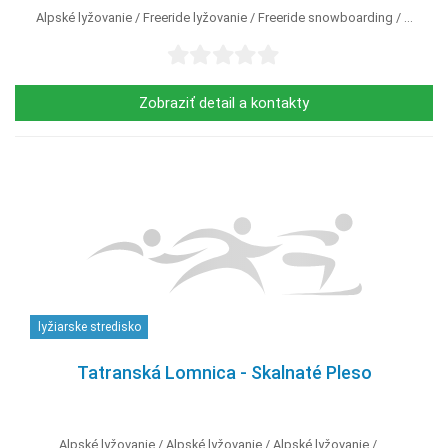
Alpské lyžovanie
Freeride lyžovanie
Freeride snowboarding
...
Zobraziť detail a kontakty
lyžiarske stredisko
Tatranská Lomnica - Skalnaté Pleso
Alpské lyžovanie
Alpské lyžovanie
Alpské lyžovanie
...