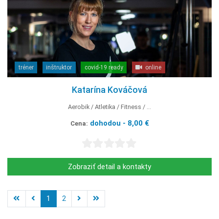
tréner
inštruktor
covid-19 ready
online
Katarína Kováčová
Aerobik
Atletika
Fitness
...
dohodou - 8,00 €
Cena:
Zobraziť detail a kontakty
1
2