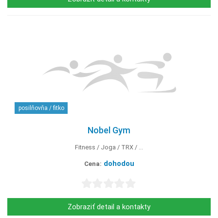
posilňovňa / fitko
Nobel Gym
Fitness
Joga
TRX
...
dohodou
Cena:
Zobraziť detail a kontakty