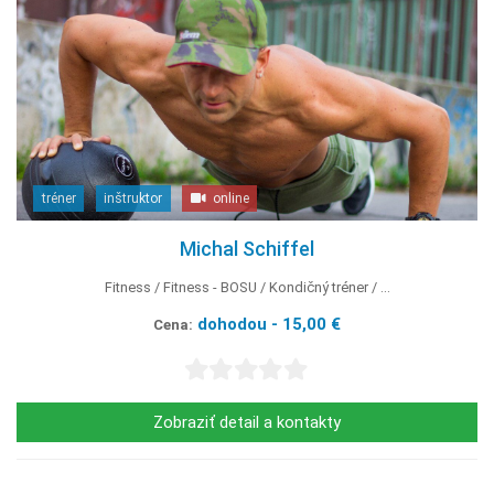
tréner
inštruktor
online
Michal Schiffel
Fitness
Fitness - BOSU
Kondičný tréner
...
dohodou - 15,00 €
Cena:
Zobraziť detail a kontakty