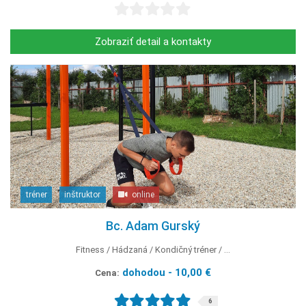
Zobraziť detail a kontakty
tréner
inštruktor
online
Bc. Adam Gurský
Fitness
Hádzaná
Kondičný tréner
...
dohodou - 10,00 €
Cena:
6