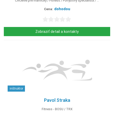
Cvičenie pre mamičky
Fitness
Pohybový špecialista
...
dohodou
Cena:
Zobraziť detail a kontakty
inštruktor
Pavol Straka
Fitness - BOSU
TRX