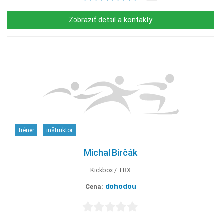
Zobraziť detail a kontakty
tréner
inštruktor
Michal Birčák
Kickbox
TRX
dohodou
Cena: