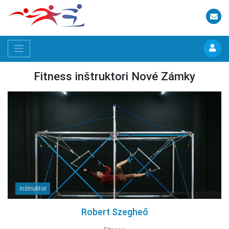
Fitness inštruktori Nové Zámky
inštruktor
Robert Szegheő