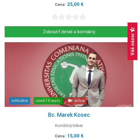
25,00 €
Cena:
Zobraziť detail a kontakty
Váš názor
inštruktor
covid-19 ready
online
Bc. Marek Kosec
Kondičný tréner
15,00 €
Cena: