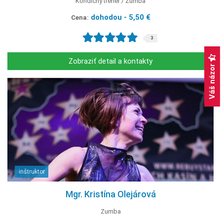
Kondičný tréner
Zumba
dohodou - 5,50 €
Cena:
3
Zobraziť detail a kontakty
Váš názor
inštruktor
Mgr. Kristína Olejárová
Zumba