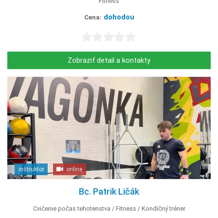
Fitness
dohodou
Cena:
Zobraziť detail a kontakty
inštruktor
online
Bc. Patrik Ličák
Cvičenie počas tehotenstva
Fitness
Kondičný tréner