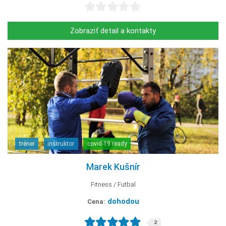
Zobraziť detail a kontakty
tréner
inštruktor
covid-19 ready
Marek Kušnír
Fitness
Futbal
dohodou
Cena:
2