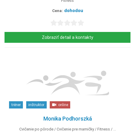
Fitness
dohodou
Cena:
Zobraziť detail a kontakty
tréner
inštruktor
online
Monika Podhorszká
Cvičenie po pôrode
Cvičenie pre mamičky
Fitness
...