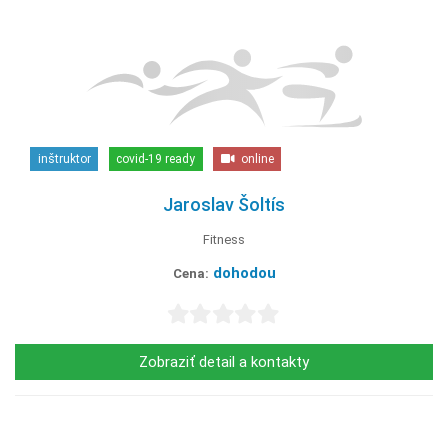
inštruktor
covid-19 ready
online
Jaroslav Šoltís
Fitness
dohodou
Cena:
Zobraziť detail a kontakty