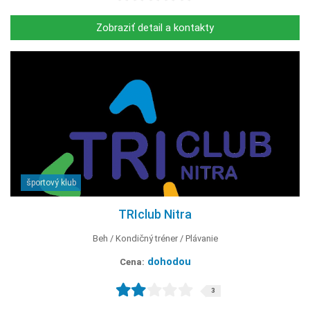
Zobraziť detail a kontakty
športový klub
TRIclub Nitra
Beh
Kondičný tréner
Plávanie
dohodou
Cena:
3