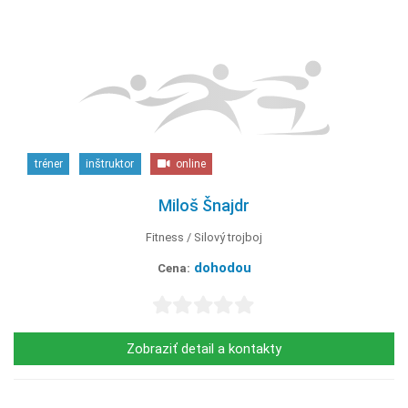
tréner
inštruktor
online
Miloš Šnajdr
Fitness
Silový trojboj
dohodou
Cena:
Zobraziť detail a kontakty