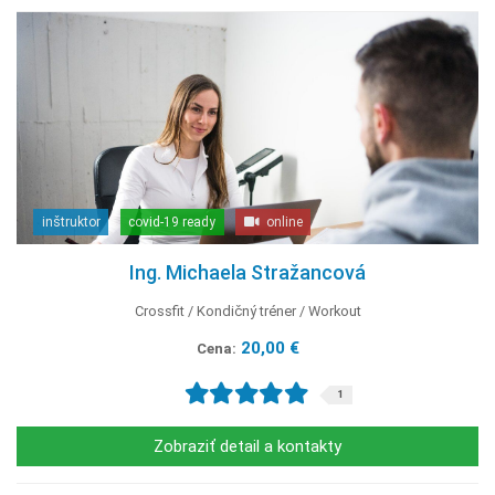
inštruktor
covid-19 ready
online
Ing. Michaela Stražancová
Crossfit
Kondičný tréner
Workout
20,00 €
Cena:
1
Zobraziť detail a kontakty