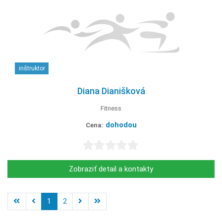
inštruktor
Diana Dianišková
Fitness
dohodou
Cena:
Zobraziť detail a kontakty
1
2